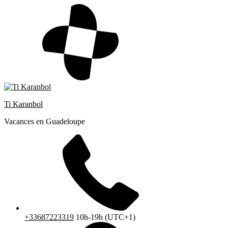
Skip
to
content
Ti Karanbol
Vacances en Guadeloupe
+33687223319
10h-19h (UTC+1)