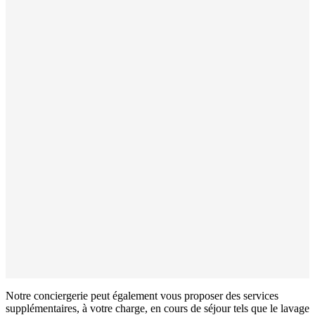
La propreté, un critère indispensable!
Ouverture et préparation du bien avant votre arrivée
(lits faits, panier d’accueil, kit d’entretien).
Fourniture du linge de lit et de toilette.
Assistance téléphonique
En cas de besoin, quelqu’un sur qui compter!
Emma assurera une assistance téléphonique et
interviendra en cas de problème dans le logement tout
au long de votre séjour.
Notre conciergerie peut également vous proposer des services
supplémentaires, à votre charge, en cours de séjour tels que le lavage