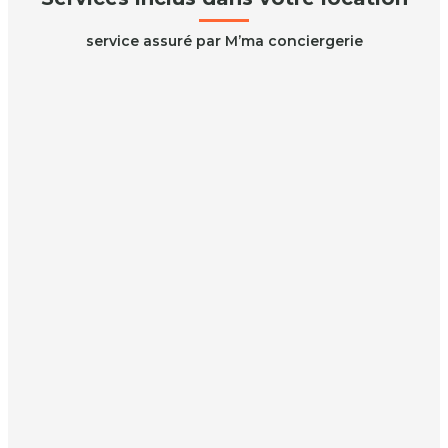
service assuré par M’ma conciergerie
Check-in / Check-out
Prise de contact 48h avant votre arrivée
Accueil, état des lieux d’entrée (check-in), remise des
clés, visite et explications sur le studio.
État des lieux de sortie (check-out).
Ménage et blanchisserie