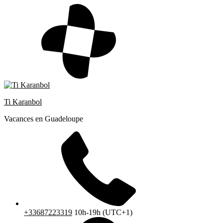
Skip
to
content
Ti Karanbol
Vacances en Guadeloupe
+33687223319
10h-19h (UTC+1)