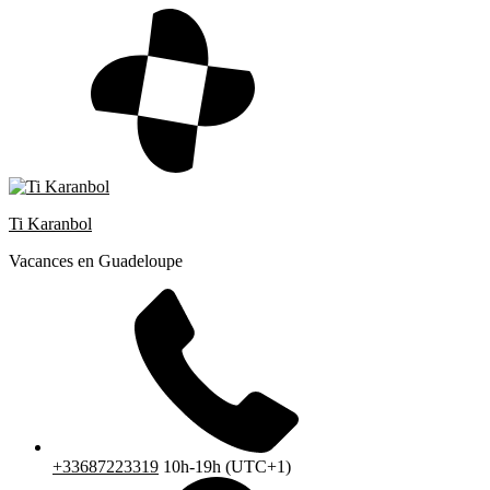
Skip
to
content
Ti Karanbol
Vacances en Guadeloupe
+33687223319
10h-19h (UTC+1)